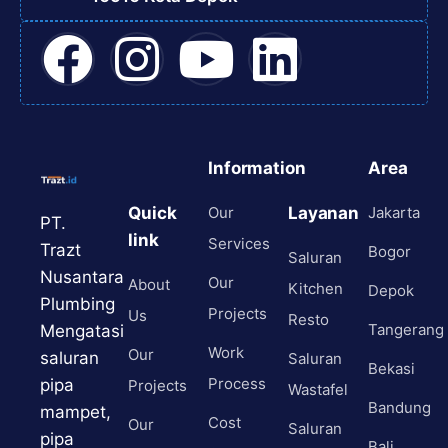
Information
Area
Quick
Our
Layanan
Jakarta
PT.
link
Services
Trazt
Bogor
Saluran
Nusantara
Our
About
Kitchen
Depok
Plumbing
Projects
Us
Resto
Tangerang
Mengatasi
Work
Our
saluran
Saluran
Bekasi
Process
pipa
Projects
Wastafel
Bandung
mampet,
Cost
Our
Saluran
pipa
Bali