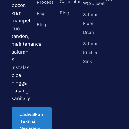
Calculator
Process
WC/Closet
bocor,
kran
Blog
Faq
Saluran
mampet,
Floor
Blog
cuci
Drain
tandon,
Saluran
maintenance
saluran
Kitchen
&
Sink
instalasi
pipa
hingga
pasang
sanitary
Jadwalkan
Teknisi
Sekarang