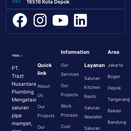
16516 Kota Depok
Information
Area
Quick
Our
Layanan
Jakarta
PT.
link
Services
Trazt
Bogor
Saluran
Nusantara
Our
About
Kitchen
Depok
Plumbing
Projects
Us
Resto
Tangerang
Mengatasi
Work
Our
saluran
Saluran
Bekasi
Process
pipa
Projects
Wastafel
Bandung
mampet,
Cost
Our
Saluran