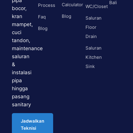
pipa
Bali
Calculator
Process
WC/Closet
bocor,
kran
Blog
Faq
Saluran
mampet,
Floor
Blog
cuci
Drain
tandon,
Saluran
maintenance
saluran
Kitchen
&
Sink
instalasi
pipa
hingga
pasang
sanitary
Jadwalkan
Teknisi