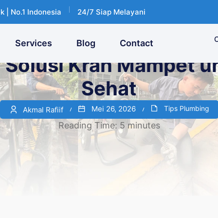
k | No.1 Indonesia
24/7 Siap Melayani
C
Services
Blog
Contact
 Solusi Kran Mampet un
Sehat
Mei 26, 2026
Tips Plumbing
Akmal Rafiif
Reading Time:
5
minutes