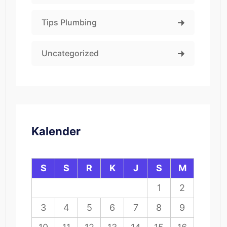
Tips Plumbing
Uncategorized
Kalender
S
S
R
K
J
S
M
1
2
3
4
5
6
7
8
9