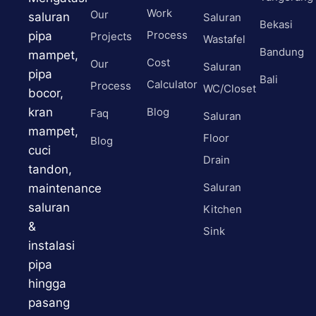
Work
Our
saluran
Saluran
Bekasi
Process
pipa
Projects
Wastafel
Bandung
mampet,
Cost
Our
Saluran
pipa
Bali
Calculator
Process
WC/Closet
bocor,
kran
Blog
Faq
Saluran
mampet,
Floor
Blog
cuci
Drain
tandon,
Saluran
maintenance
saluran
Kitchen
&
Sink
instalasi
pipa
hingga
pasang