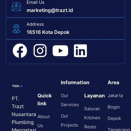
Email Us
marketing@trazt.id
Address
16516 Kota Depok
Information
Area
Quick
Our
Layanan
Jakarta
PT.
link
Services
Trazt
Bogor
Saluran
Nusantara
Our
About
Kitchen
Depok
Plumbing
Projects
Us
Resto
Tangerang
Mengatasi