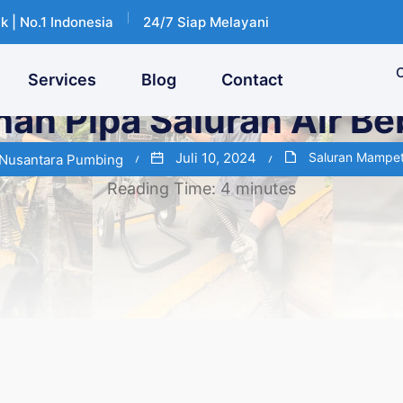
k | No.1 Indonesia
24/7 Siap Melayani
C
Services
Blog
Contact
han Pipa Saluran Air B
Juli 10, 2024
Saluran Mampe
 Nusantara Pumbing
Reading Time:
4
minutes