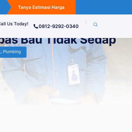
Tanya Estimasi Harga
all Us Today!
0812-9292-0340
ebas Bau Tidak Sedap
t
,
Plumbing