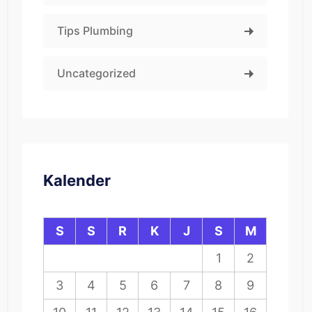
Tips Plumbing
Uncategorized
Kalender
S
S
R
K
J
S
M
1
2
3
4
5
6
7
8
9