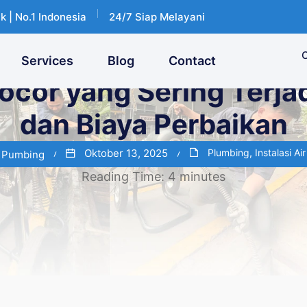
k | No.1 Indonesia
24/7 Siap Melayani
C
Services
Blog
Contact
ocor yang Sering Terjad
dan Biaya Perbaikan
Oktober 13, 2025
Plumbing
,
Instalasi Ai
a Pumbing
Reading Time:
4
minutes