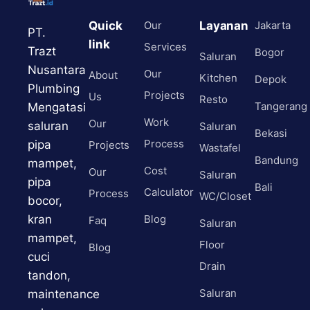
Quick
Our
Layanan
Jakarta
PT.
link
Services
Trazt
Bogor
Saluran
Nusantara
Our
About
Kitchen
Depok
Plumbing
Projects
Us
Resto
Tangerang
Mengatasi
Work
Our
saluran
Saluran
Bekasi
Process
pipa
Projects
Wastafel
Bandung
mampet,
Cost
Our
Saluran
pipa
Bali
Calculator
Process
WC/Closet
bocor,
kran
Blog
Faq
Saluran
mampet,
Floor
Blog
cuci
Drain
tandon,
Saluran
maintenance