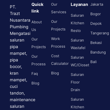
Quick
Our
Layanan
Jakarta
PT.
link
Services
Trazt
Bogor
Saluran
Nusantara
Our
About
Kitchen
Depok
Plumbing
Projects
Us
Resto
Tangerang
Mengatasi
Work
Our
saluran
Saluran
Bekasi
Process
pipa
Projects
Wastafel
Bandung
mampet,
Cost
Our
Saluran
pipa
Bali
Calculator
Process
WC/Closet
bocor,
kran
Blog
Faq
Saluran
mampet,
Floor
Blog
cuci
Drain
tandon,
Saluran
maintenance
saluran
Kitchen