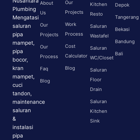
Nusantara
Our
About
Kitchen
Depok
Plumbing
Projects
Us
Resto
Tangerang
Mengatasi
Work
Our
saluran
Saluran
Bekasi
Process
pipa
Projects
Wastafel
Bandung
mampet,
Cost
Our
Saluran
pipa
Bali
Calculator
Process
WC/Closet
bocor,
kran
Blog
Faq
Saluran
mampet,
Floor
Blog
cuci
Drain
tandon,
Saluran
maintenance
saluran
Kitchen
&
Sink
instalasi
pipa