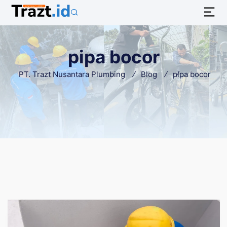
pipa bocor
PT. Trazt Nusantara Plumbing
Blog
pipa bocor