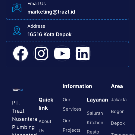
Email Us
marketing@trazt.id
Address
16516 Kota Depok
Information
Area
Quick
Our
Layanan
Jakarta
PT.
link
Services
Trazt
Bogor
Saluran
Nusantara
Our
About
Kitchen
Depok
Plumbing
Projects
Us
Resto
Tangerang