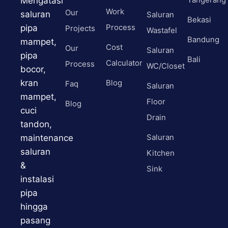
Mengatasi
Work
Our
saluran
Saluran
Bekasi
Process
pipa
Projects
Wastafel
Bandung
mampet,
Cost
Our
Saluran
pipa
Bali
Calculator
Process
WC/Closet
bocor,
kran
Blog
Faq
Saluran
mampet,
Floor
Blog
cuci
Drain
tandon,
Saluran
maintenance
saluran
Kitchen
&
Sink
instalasi
pipa
hingga
pasang