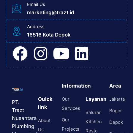
Email Us
marketing@trazt.id
Address
16516 Kota Depok
Information
Area
Quick
Our
Layanan
Jakarta
PT.
link
Services
Trazt
Bogor
Saluran
Nusantara
Our
About
Kitchen
Depok
Plumbing
Projects
Us
Resto