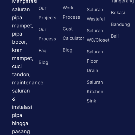
Tangerang
Mengatasi
Work
Our
saluran
Saluran
Bekasi
Process
pipa
Projects
Wastafel
Bandung
mampet,
Cost
Our
Saluran
pipa
Bali
Calculator
Process
WC/Closet
bocor,
kran
Blog
Faq
Saluran
mampet,
Floor
Blog
cuci
Drain
tandon,
Saluran
maintenance
saluran
Kitchen
&
Sink
instalasi
pipa
hingga
pasang