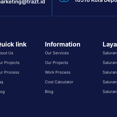
16516 Kota Dep
arketing@trazt.id
uick link
Information
Lay
bout Us
Our Services
Saluran
ur Projects
Our Projects
Saluran
ur Process
Work Process
Saluran
aq
Cost Calculator
Saluran
log
Blog
Saluran