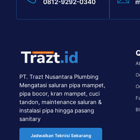
0812-9292-0340
m
Q
A
O
PT. Trazt Nusantara Plumbing
Mengatasi saluran pipa mampet,
O
pipa bocor, kran mampet, cuci
F
tandon, maintenance saluran &
B
instalasi pipa hingga pasang
sanitary
Jadwalkan Teknisi Sekarang