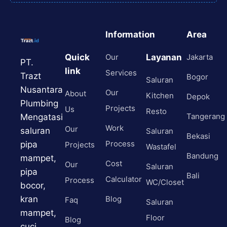
Information
Area
Quick
Our
Layanan
Jakarta
PT.
link
Services
Trazt
Bogor
Saluran
Nusantara
Our
About
Kitchen
Depok
Plumbing
Projects
Us
Resto
Tangerang
Mengatasi
Work
Our
saluran
Saluran
Bekasi
Process
pipa
Projects
Wastafel
Bandung
mampet,
Cost
Our
Saluran
pipa
Bali
Calculator
Process
WC/Closet
bocor,
kran
Blog
Faq
Saluran
mampet,
Floor
Blog
cuci